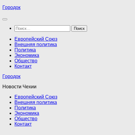
Перейти
Городок
к
содержимому
Найти:
Европейский Союз
Внешняя политика
Политика
Экономика
Общество
Контакт
Городок
Новости Чехии
Европейский Союз
Внешняя политика
Политика
Экономика
Общество
Контакт