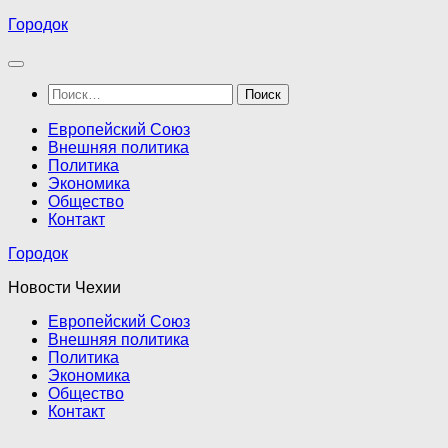
Перейти
Городок
к
содержимому
Найти:
Европейский Союз
Внешняя политика
Политика
Экономика
Общество
Контакт
Городок
Новости Чехии
Европейский Союз
Внешняя политика
Политика
Экономика
Общество
Контакт