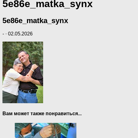
5e86e_matka_synx
5e86e_matka_synx
-
·
02.05.2026
Вам может также понравиться...