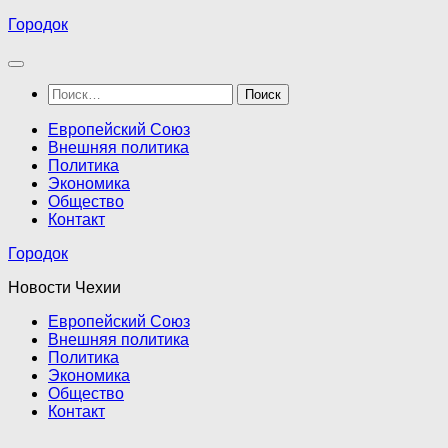
Перейти
Городок
к
содержимому
Найти:
Европейский Союз
Внешняя политика
Политика
Экономика
Общество
Контакт
Городок
Новости Чехии
Европейский Союз
Внешняя политика
Политика
Экономика
Общество
Контакт