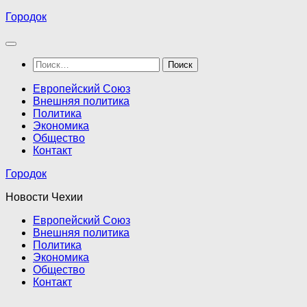
Перейти
Городок
к
содержимому
Найти:
Европейский Союз
Внешняя политика
Политика
Экономика
Общество
Контакт
Городок
Новости Чехии
Европейский Союз
Внешняя политика
Политика
Экономика
Общество
Контакт