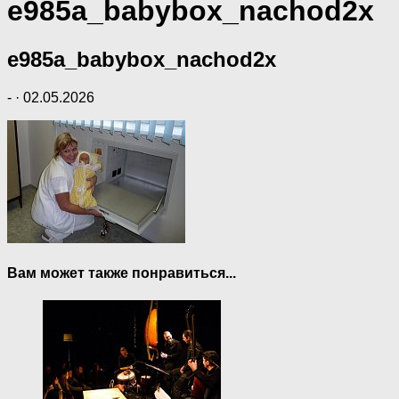
e985a_babybox_nachod2x
e985a_babybox_nachod2x
-
·
02.05.2026
Вам может также понравиться...