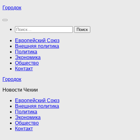
Перейти
Городок
к
содержимому
Найти:
Европейский Союз
Внешняя политика
Политика
Экономика
Общество
Контакт
Городок
Новости Чехии
Европейский Союз
Внешняя политика
Политика
Экономика
Общество
Контакт