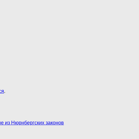
ся
.
е из Нюрнбергских законов