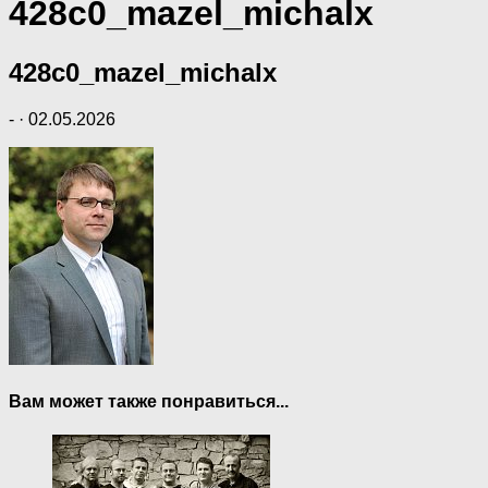
428c0_mazel_michalx
428c0_mazel_michalx
-
·
02.05.2026
Вам может также понравиться...