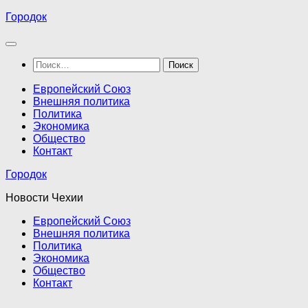
Перейти
Городок
к
содержимому
Найти:
Европейский Союз
Внешняя политика
Политика
Экономика
Общество
Контакт
Городок
Новости Чехии
Европейский Союз
Внешняя политика
Политика
Экономика
Общество
Контакт