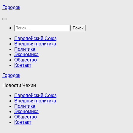
Перейти
Городок
к
содержимому
Найти:
Европейский Союз
Внешняя политика
Политика
Экономика
Общество
Контакт
Городок
Новости Чехии
Европейский Союз
Внешняя политика
Политика
Экономика
Общество
Контакт