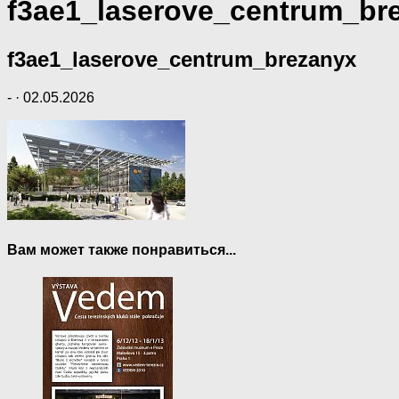
f3ae1_laserove_centrum_br
f3ae1_laserove_centrum_brezanyx
-
·
02.05.2026
Вам может также понравиться...