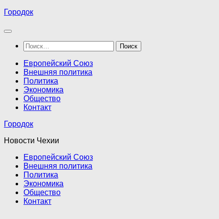
Перейти
Городок
к
содержимому
Найти:
Европейский Союз
Внешняя политика
Политика
Экономика
Общество
Контакт
Городок
Новости Чехии
Европейский Союз
Внешняя политика
Политика
Экономика
Общество
Контакт