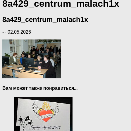
8a429_centrum_malach1x
8a429_centrum_malach1x
-
·
02.05.2026
Вам может также понравиться...