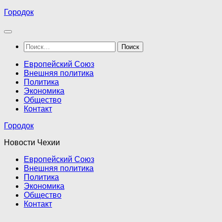
Перейти
Городок
к
содержимому
Найти:
Европейский Союз
Внешняя политика
Политика
Экономика
Общество
Контакт
Городок
Новости Чехии
Европейский Союз
Внешняя политика
Политика
Экономика
Общество
Контакт