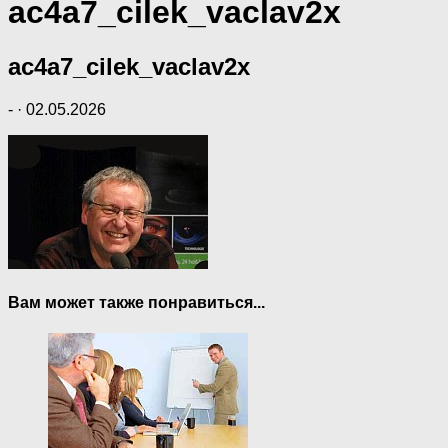
ac4a7_cilek_vaclav2x
ac4a7_cilek_vaclav2x
-
·
02.05.2026
Вам может также понравиться...