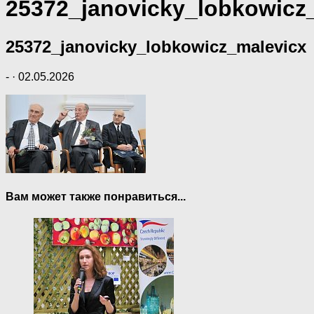
25372_janovicky_lobkowicz
25372_janovicky_lobkowicz_malevicx
-
·
02.05.2026
Вам может также понравиться...