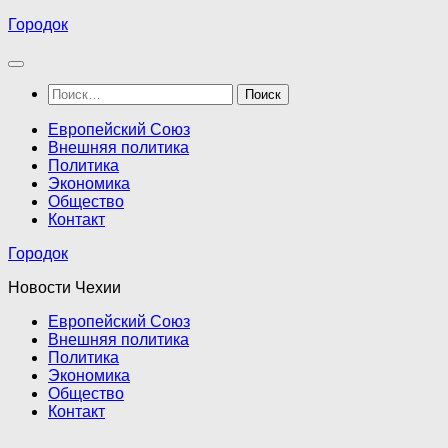
Перейти
Городок
к
содержимому
Найти:
Европейский Союз
Внешняя политика
Политика
Экономика
Общество
Контакт
Городок
Новости Чехии
Европейский Союз
Внешняя политика
Политика
Экономика
Общество
Контакт