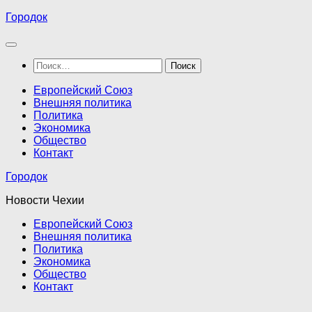
Перейти
Городок
к
содержимому
Найти:
Европейский Союз
Внешняя политика
Политика
Экономика
Общество
Контакт
Городок
Новости Чехии
Европейский Союз
Внешняя политика
Политика
Экономика
Общество
Контакт