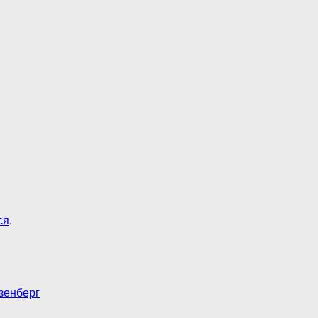
ся
.
зенберг