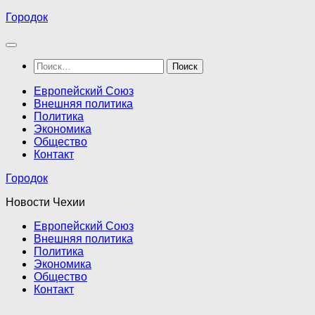
Перейти
Городок
к
содержимому
Найти:
Европейский Союз
Внешняя политика
Политика
Экономика
Общество
Контакт
Городок
Новости Чехии
Европейский Союз
Внешняя политика
Политика
Экономика
Общество
Контакт