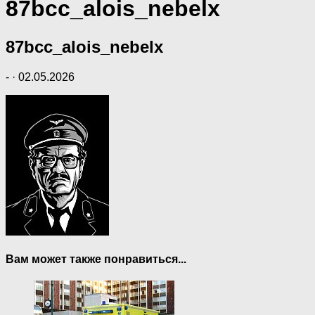
87bcc_alois_nebelx
87bcc_alois_nebelx
-
·
02.05.2026
Вам может также понравиться...