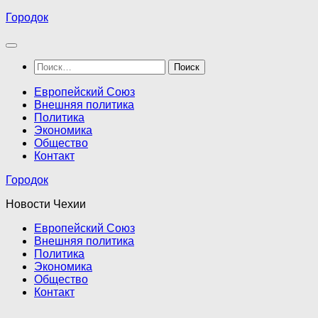
Перейти
Городок
к
содержимому
Найти:
Европейский Союз
Внешняя политика
Политика
Экономика
Общество
Контакт
Городок
Новости Чехии
Европейский Союз
Внешняя политика
Политика
Экономика
Общество
Контакт