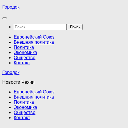
Перейти
Городок
к
содержимому
Найти:
Европейский Союз
Внешняя политика
Политика
Экономика
Общество
Контакт
Городок
Новости Чехии
Европейский Союз
Внешняя политика
Политика
Экономика
Общество
Контакт