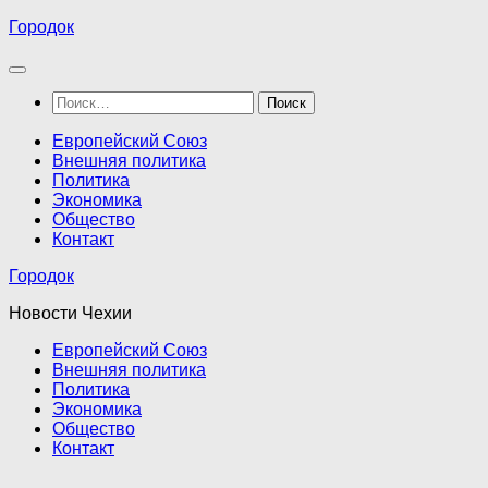
Перейти
Городок
к
содержимому
Найти:
Европейский Союз
Внешняя политика
Политика
Экономика
Общество
Контакт
Городок
Новости Чехии
Европейский Союз
Внешняя политика
Политика
Экономика
Общество
Контакт