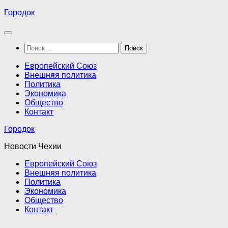
Перейти
Городок
к
содержимому
Найти:
Европейский Союз
Внешняя политика
Политика
Экономика
Общество
Контакт
Городок
Новости Чехии
Европейский Союз
Внешняя политика
Политика
Экономика
Общество
Контакт