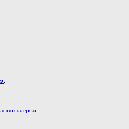
ся
.
ластных галереях