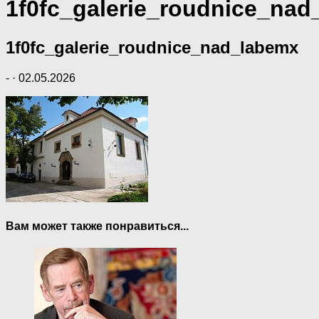
1f0fc_galerie_roudnice_nad
1f0fc_galerie_roudnice_nad_labemx
-
·
02.05.2026
Вам может также понравиться...