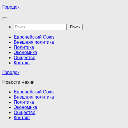
Перейти
Городок
к
содержимому
Найти:
Европейский Союз
Внешняя политика
Политика
Экономика
Общество
Контакт
Городок
Новости Чехии
Европейский Союз
Внешняя политика
Политика
Экономика
Общество
Контакт