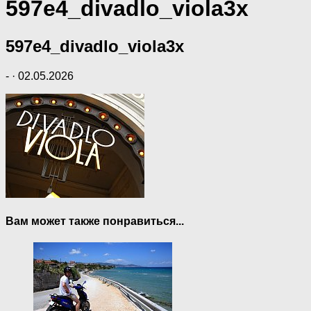
597e4_divadlo_viola3x
597e4_divadlo_viola3x
-
·
02.05.2026
Вам может также понравиться...