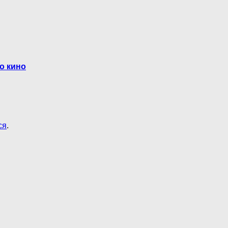
о кино
ся
.