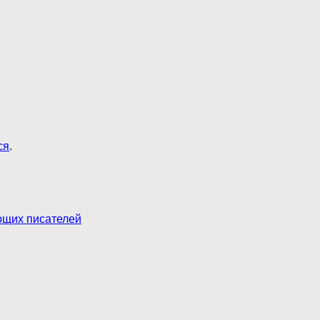
ся
.
ющих писателей