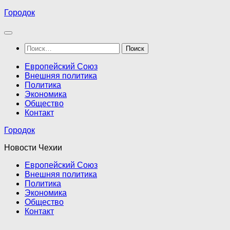
Перейти
Городок
к
содержимому
Найти:
Европейский Союз
Внешняя политика
Политика
Экономика
Общество
Контакт
Городок
Новости Чехии
Европейский Союз
Внешняя политика
Политика
Экономика
Общество
Контакт