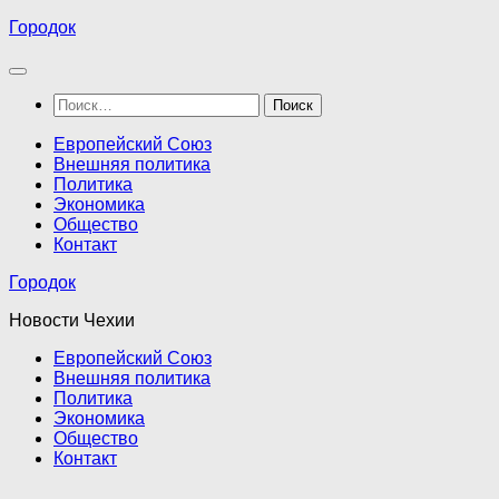
Перейти
Городок
к
содержимому
Найти:
Европейский Союз
Внешняя политика
Политика
Экономика
Общество
Контакт
Городок
Новости Чехии
Европейский Союз
Внешняя политика
Политика
Экономика
Общество
Контакт