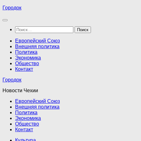
Перейти
Городок
к
содержимому
Найти:
Европейский Союз
Внешняя политика
Политика
Экономика
Общество
Контакт
Городок
Новости Чехии
Европейский Союз
Внешняя политика
Политика
Экономика
Общество
Контакт
Культура