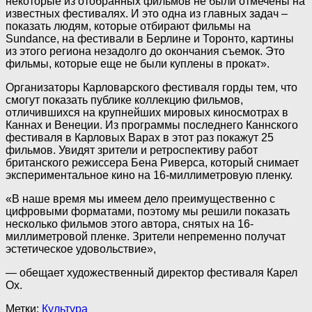
некоторые из отобранных фильмов не были отмечены на
известных фестивалях. И это одна из главных задач –
показать людям, которые отбирают фильмы на
Sundance, на фестивали в Берлине и Торонто, картины
из этого региона незадолго до окончания съемок. Это
фильмы, которые еще не были куплены в прокат».
Организаторы Карловарского фестиваля горды тем, что
смогут показать публике коллекцию фильмов,
отличившихся на крупнейших мировых киносмотрах в
Каннах и Венеции. Из программы последнего Каннского
фестиваля в Карловых Варах в этот раз покажут 25
фильмов. Увидят зрители и ретроспективу работ
британского режиссера Бена Риверса, который снимает
экспериментальное кино на 16-миллиметровую пленку.
«В наше время мы имеем дело преимущественно с
цифровыми форматами, поэтому мы решили показать
несколько фильмов этого автора, снятых на 16-
миллиметровой пленке. Зрители непременно получат
эстетическое удовольствие»,
— обещает художественный директор фестиваля Карел
Ох.
Метки:
Культура