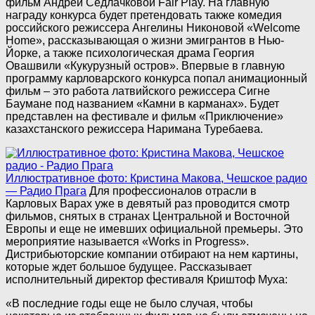
фильм Андреи Седлачковой Fair Play. На главную
награду конкурса будет претендовать также комедия
российского режиссера Ангелины Никоновой «Welcome
Home», рассказывающая о жизни эмигрантов в Нью-
Йорке, а также психологическая драма Георгия
Овашвили «Кукурузный остров». Впервые в главную
программу карловарского конкурса попал анимационный
фильм – это работа латвийского режиссера Сигне
Баумане под названием «Камни в карманах». Будет
представлен на фестивале и фильм «Приключение»
казахстанского режиссера Наримана Туребаева.
Иллюстративное фото: Кристина Макова, Чешское радио
— Радио Прага
Для профессионалов отрасли в
Карловых Варах уже в девятый раз проводится смотр
фильмов, снятых в странах Центральной и Восточной
Европы и еще не имевших официальной премьеры. Это
мероприятие называется «Works in Progress».
Дистрибьюторские компании отбирают на нем картины,
которые ждет большое будущее. Рассказывает
исполнительный директор фестиваля Криштоф Муха:
«В последние годы еще не было случая, чтобы