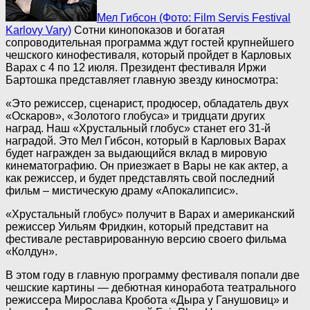
Мел Гибсон (Фото: Film Servis Festival
Karlovy Vary)
Сотни кинопоказов и богатая
сопроводительная программа ждут гостей крупнейшего
чешского кинофестиваля, который пройдет в Карловых
Варах с 4 по 12 июля. Президент фестиваля Иржи
Бартошка представляет главную звезду киносмотра:
«Это режиссер, сценарист, продюсер, обладатель двух
«Оскаров», «Золотого глобуса» и тридцати других
наград. Наш «Хрустальный глобус» станет его 31-й
наградой. Это Мел Гибсон, который в Карловых Варах
будет награжден за выдающийся вклад в мировую
кинематографию. Он приезжает в Вары не как актер, а
как режиссер, и будет представлять свой последний
фильм – мистическую драму «Апокалипсис».
«Хрустальный глобус» получит в Варах и американский
режиссер Уильям Фридкин, который представит на
фестивале реставрированную версию своего фильма
«Колдун».
В этом году в главную программу фестиваля попали две
чешские картины — дебютная киноработа театрального
режиссера Мирослава Кробота «Дыра у Ганушовиц» и