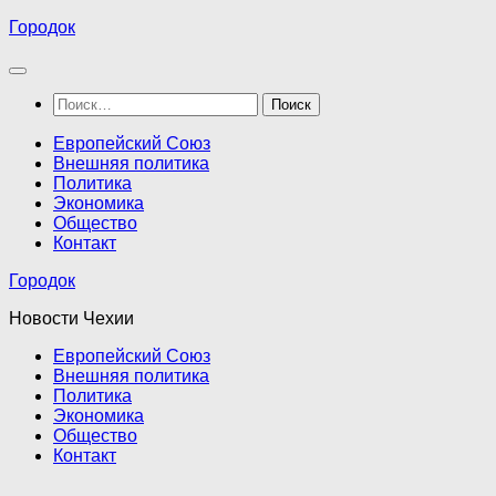
Перейти
Городок
к
содержимому
Найти:
Европейский Союз
Внешняя политика
Политика
Экономика
Общество
Контакт
Городок
Новости Чехии
Европейский Союз
Внешняя политика
Политика
Экономика
Общество
Контакт