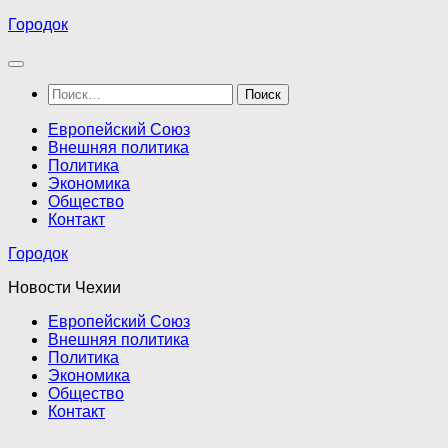
Перейти
Городок
к
содержимому
Найти:
Европейский Союз
Внешняя политика
Политика
Экономика
Общество
Контакт
Городок
Новости Чехии
Европейский Союз
Внешняя политика
Политика
Экономика
Общество
Контакт