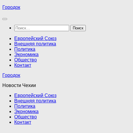
Перейти
Городок
к
содержимому
Найти:
Европейский Союз
Внешняя политика
Политика
Экономика
Общество
Контакт
Городок
Новости Чехии
Европейский Союз
Внешняя политика
Политика
Экономика
Общество
Контакт