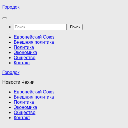
Перейти
Городок
к
содержимому
Найти:
Европейский Союз
Внешняя политика
Политика
Экономика
Общество
Контакт
Городок
Новости Чехии
Европейский Союз
Внешняя политика
Политика
Экономика
Общество
Контакт