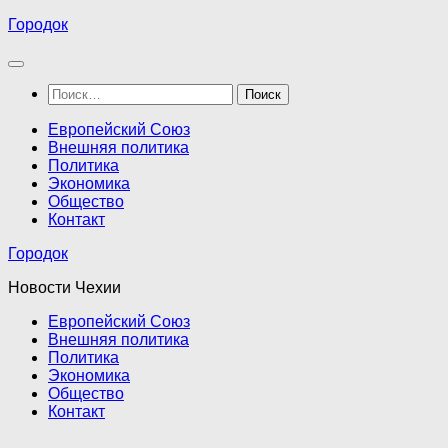
Перейти
Городок
к
содержимому
Найти:
Европейский Союз
Внешняя политика
Политика
Экономика
Общество
Контакт
Городок
Новости Чехии
Европейский Союз
Внешняя политика
Политика
Экономика
Общество
Контакт