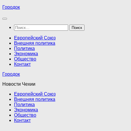
Перейти
Городок
к
содержимому
Найти:
Европейский Союз
Внешняя политика
Политика
Экономика
Общество
Контакт
Городок
Новости Чехии
Европейский Союз
Внешняя политика
Политика
Экономика
Общество
Контакт