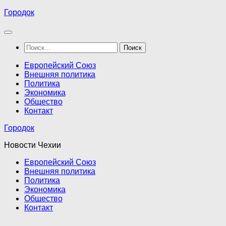
Перейти
Городок
к
содержимому
Найти:
Европейский Союз
Внешняя политика
Политика
Экономика
Общество
Контакт
Городок
Новости Чехии
Европейский Союз
Внешняя политика
Политика
Экономика
Общество
Контакт