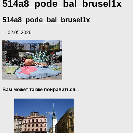
514a8_pode_bal_brusel1x
514a8_pode_bal_brusel1x
-
·
02.05.2026
Вам может также понравиться...