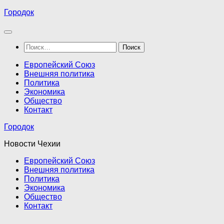
Перейти
Городок
к
содержимому
Найти:
Европейский Союз
Внешняя политика
Политика
Экономика
Общество
Контакт
Городок
Новости Чехии
Европейский Союз
Внешняя политика
Политика
Экономика
Общество
Контакт