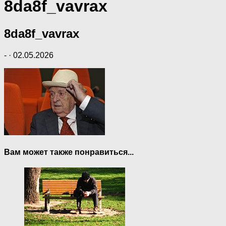
8da8f_vavrax
8da8f_vavrax
-
·
02.05.2026
Вам может также понравиться...