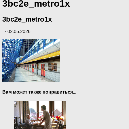
3bc2e_metro1x
3bc2e_metro1x
-
·
02.05.2026
Вам может также понравиться...