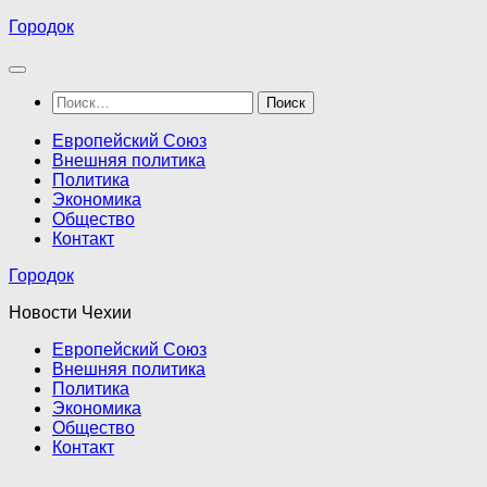
Перейти
Городок
к
содержимому
Найти:
Европейский Союз
Внешняя политика
Политика
Экономика
Общество
Контакт
Городок
Новости Чехии
Европейский Союз
Внешняя политика
Политика
Экономика
Общество
Контакт