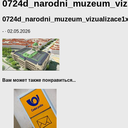
0724d_narodni_muzeum_viz
0724d_narodni_muzeum_vizualizace1
-
·
02.05.2026
Вам может также понравиться...