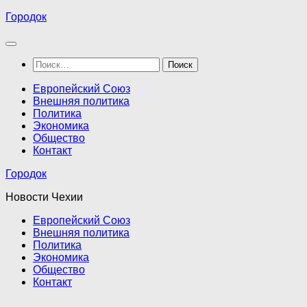
Перейти
Городок
к
содержимому
Найти:
Европейский Союз
Внешняя политика
Политика
Экономика
Общество
Контакт
Городок
Новости Чехии
Европейский Союз
Внешняя политика
Политика
Экономика
Общество
Контакт