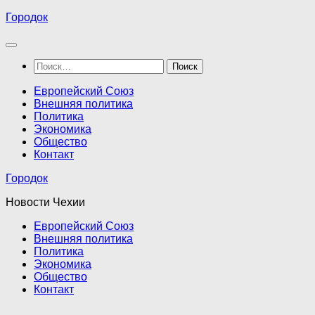
Перейти
Городок
к
содержимому
Найти:
Европейский Союз
Внешняя политика
Политика
Экономика
Общество
Контакт
Городок
Новости Чехии
Европейский Союз
Внешняя политика
Политика
Экономика
Общество
Контакт