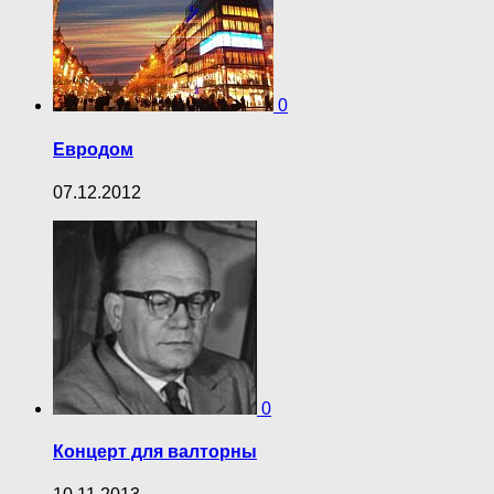
0
Евродом
07.12.2012
0
Концерт для валторны