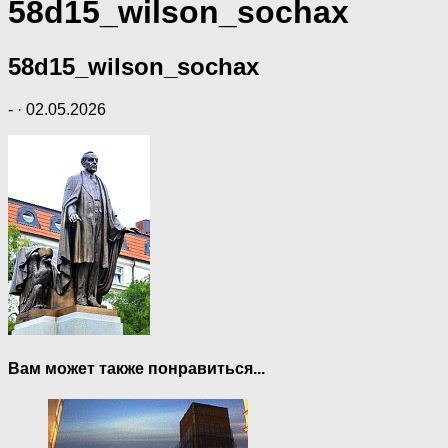
58d15_wilson_sochax
58d15_wilson_sochax
-
·
02.05.2026
Вам может также понравиться...