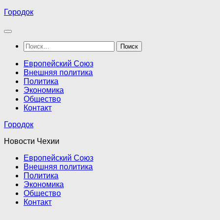
Перейти
Городок
к
содержимому
Найти:
Европейский Союз
Внешняя политика
Политика
Экономика
Общество
Контакт
Городок
Новости Чехии
Европейский Союз
Внешняя политика
Политика
Экономика
Общество
Контакт