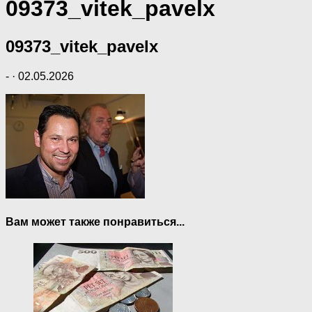
09373_vitek_pavelx
09373_vitek_pavelx
-
·
02.05.2026
Вам может также понравиться...