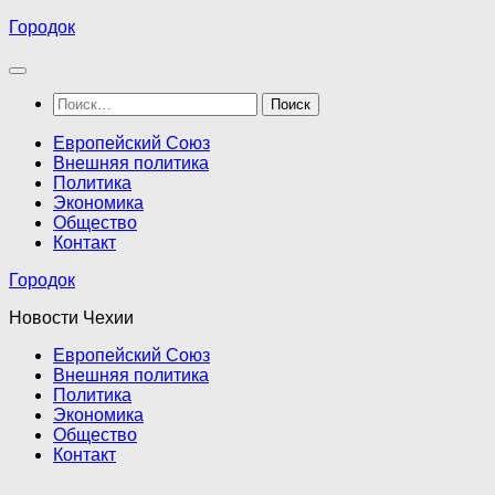
Перейти
Городок
к
содержимому
Найти:
Европейский Союз
Внешняя политика
Политика
Экономика
Общество
Контакт
Городок
Новости Чехии
Европейский Союз
Внешняя политика
Политика
Экономика
Общество
Контакт