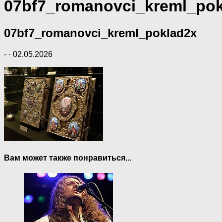
07bf7_romanovci_kreml_pok
07bf7_romanovci_kreml_poklad2x
-
·
02.05.2026
Вам может также понравиться...