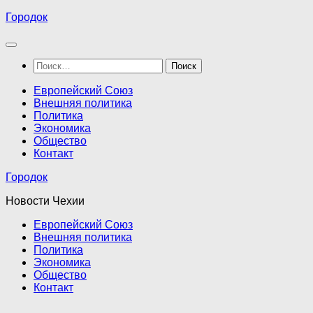
Перейти
Городок
к
содержимому
Найти:
Европейский Союз
Внешняя политика
Политика
Экономика
Общество
Контакт
Городок
Новости Чехии
Европейский Союз
Внешняя политика
Политика
Экономика
Общество
Контакт