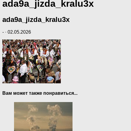
ada9a_jizda_kralu3x
ada9a_jizda_kralu3x
-
·
02.05.2026
Вам может также понравиться...