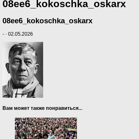
08ee6_kokoschka_oskarx
08ee6_kokoschka_oskarx
-
·
02.05.2026
Вам может также понравиться...