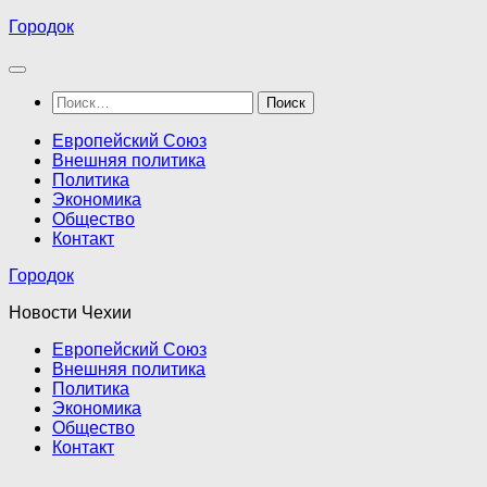
Перейти
Городок
к
содержимому
Найти:
Европейский Союз
Внешняя политика
Политика
Экономика
Общество
Контакт
Городок
Новости Чехии
Европейский Союз
Внешняя политика
Политика
Экономика
Общество
Контакт