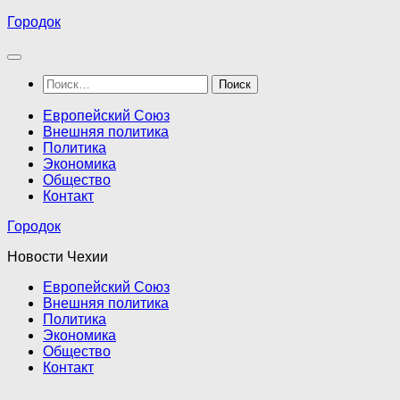
Перейти
Городок
к
содержимому
Найти:
Европейский Союз
Внешняя политика
Политика
Экономика
Общество
Контакт
Городок
Новости Чехии
Европейский Союз
Внешняя политика
Политика
Экономика
Общество
Контакт