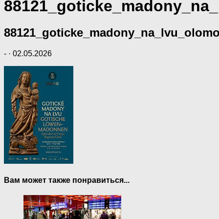
88121_goticke_madony_na_
88121_goticke_madony_na_lvu_olom
-
·
02.05.2026
Вам может также понравиться...