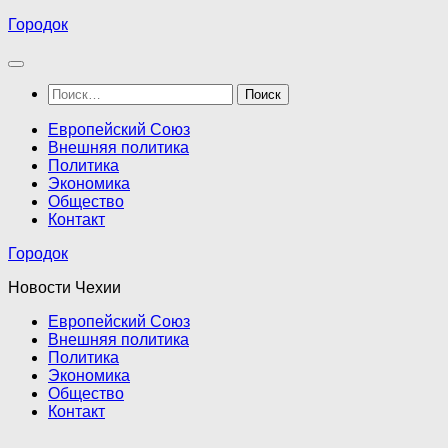
Перейти
Городок
к
содержимому
Найти:
Европейский Союз
Внешняя политика
Политика
Экономика
Общество
Контакт
Городок
Новости Чехии
Европейский Союз
Внешняя политика
Политика
Экономика
Общество
Контакт