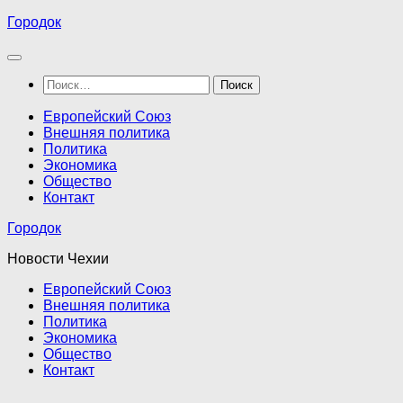
Перейти
Городок
к
содержимому
Найти:
Европейский Союз
Внешняя политика
Политика
Экономика
Общество
Контакт
Городок
Новости Чехии
Европейский Союз
Внешняя политика
Политика
Экономика
Общество
Контакт