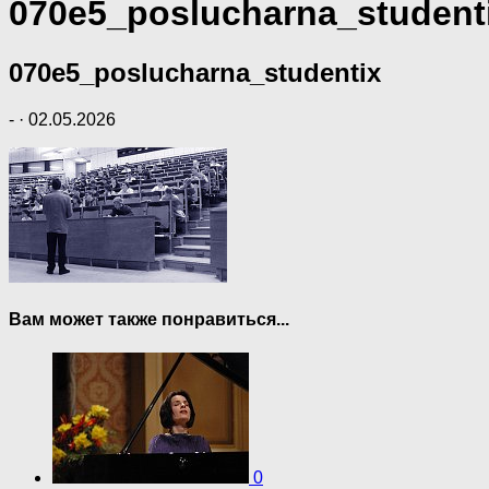
070e5_poslucharna_student
070e5_poslucharna_studentix
-
·
02.05.2026
Вам может также понравиться...
0