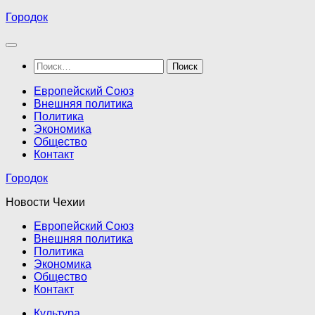
Перейти
Городок
к
содержимому
Найти:
Европейский Союз
Внешняя политика
Политика
Экономика
Общество
Контакт
Городок
Новости Чехии
Европейский Союз
Внешняя политика
Политика
Экономика
Общество
Контакт
Культура