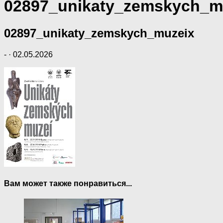
02897_unikaty_zemskych_m
02897_unikaty_zemskych_muzeix
-
·
02.05.2026
Вам может также понравиться...