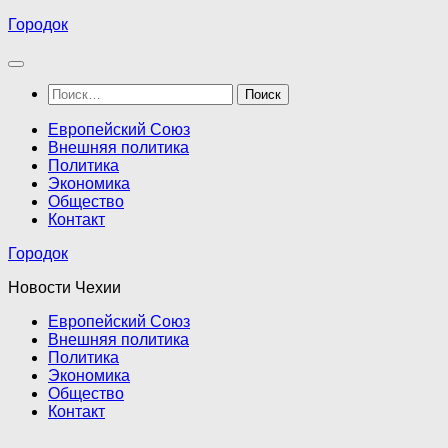
Перейти
Городок
к
содержимому
Найти:
Европейский Союз
Внешняя политика
Политика
Экономика
Общество
Контакт
Городок
Новости Чехии
Европейский Союз
Внешняя политика
Политика
Экономика
Общество
Контакт