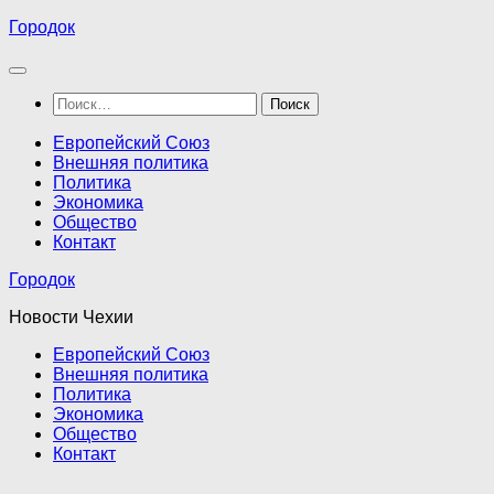
Перейти
Городок
к
содержимому
Найти:
Европейский Союз
Внешняя политика
Политика
Экономика
Общество
Контакт
Городок
Новости Чехии
Европейский Союз
Внешняя политика
Политика
Экономика
Общество
Контакт