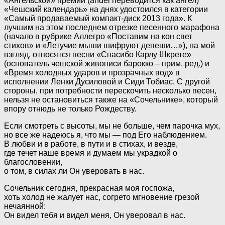
«Ангельской» премии (аnděl переводится как ангел)
«Чешский календарь» на днях удостоился в категории
«Самый продаваемый компакт-диск 2013 года». К
лучшим на этом последнем отрезке песенного марафона
(начало в рубрике Аллегро «Поставим на кон свет
стихов» и «Летучие мыши шифруют депеши…»), на мой
взгляд, относятся песни «Спасибо Карлу Шкрете»
(основатель чешской живописи барокко – прим. ред.) и
«Время холодных ударов и прозрачных вод» в
исполнении Ленки Дусиловой и Сиди Тобиас. С другой
стороны, при потребности перескочить несколько песен,
нельзя не остановиться также на «Сочельнике», который
впору отнюдь не только Рождеству.
Если смотреть с высоты, мы не больше, чем парочка мух,
но все же надеюсь я, что мы — под Его наблюдением.
В любви и в работе, в пути и в стихах, и везде,
где течет наше время и думаем мы украдкой о
благословении,
о том, в силах ли Он уверовать в нас.
Сочельник сегодня, прекрасная моя госпожа,
хоть холод не жалует нас, согрето мгновение грезой
нечаянной:
Он видел тебя и видел меня, Он уверовал в нас.