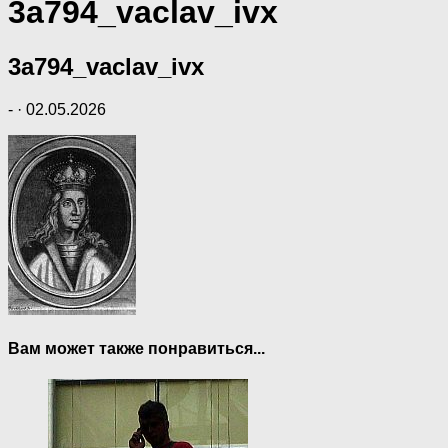
3a794_vaclav_ivx
3a794_vaclav_ivx
-
·
02.05.2026
Вам может также понравиться...