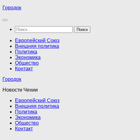
Перейти
Городок
к
содержимому
Найти:
Европейский Союз
Внешняя политика
Политика
Экономика
Общество
Контакт
Городок
Новости Чехии
Европейский Союз
Внешняя политика
Политика
Экономика
Общество
Контакт