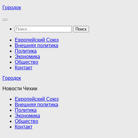
Перейти
Городок
к
содержимому
Найти:
Европейский Союз
Внешняя политика
Политика
Экономика
Общество
Контакт
Городок
Новости Чехии
Европейский Союз
Внешняя политика
Политика
Экономика
Общество
Контакт