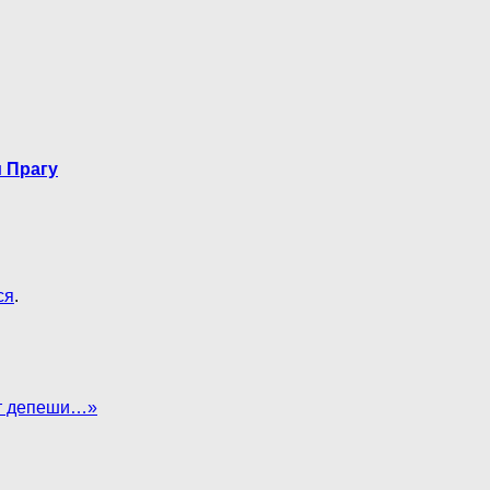
 Прагу
ся
.
т депеши…»