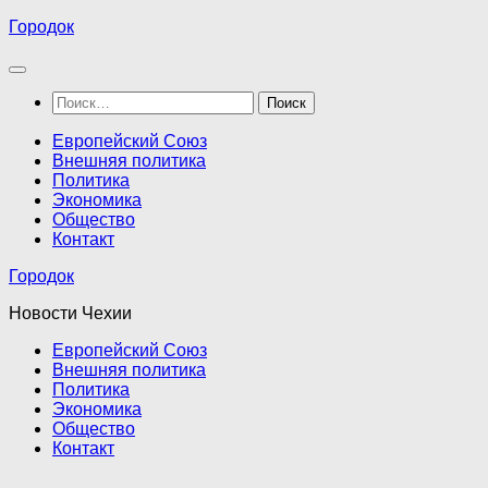
Перейти
Городок
к
содержимому
Найти:
Европейский Союз
Внешняя политика
Политика
Экономика
Общество
Контакт
Городок
Новости Чехии
Европейский Союз
Внешняя политика
Политика
Экономика
Общество
Контакт