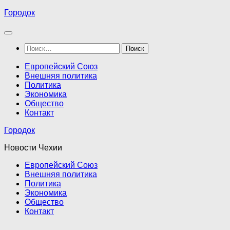
Перейти
Городок
к
содержимому
Найти:
Европейский Союз
Внешняя политика
Политика
Экономика
Общество
Контакт
Городок
Новости Чехии
Европейский Союз
Внешняя политика
Политика
Экономика
Общество
Контакт