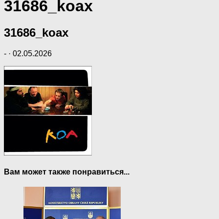
31686_koax
31686_koax
-
·
02.05.2026
Вам может также понравиться...