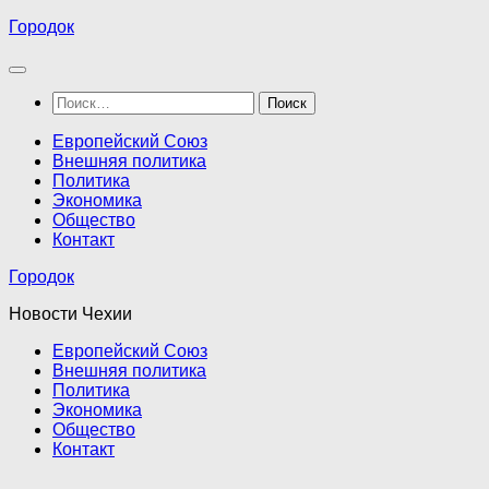
Перейти
Городок
к
содержимому
Найти:
Европейский Союз
Внешняя политика
Политика
Экономика
Общество
Контакт
Городок
Новости Чехии
Европейский Союз
Внешняя политика
Политика
Экономика
Общество
Контакт