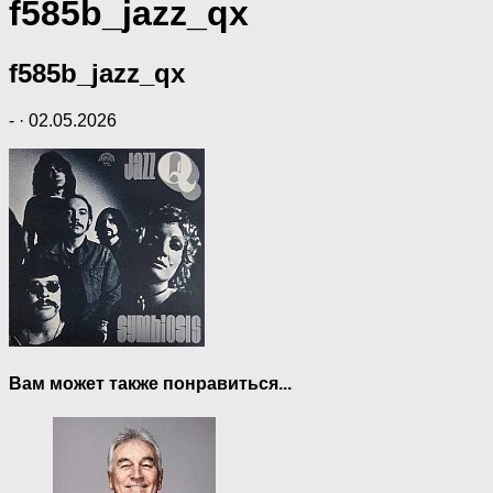
f585b_jazz_qx
f585b_jazz_qx
-
·
02.05.2026
Вам может также понравиться...