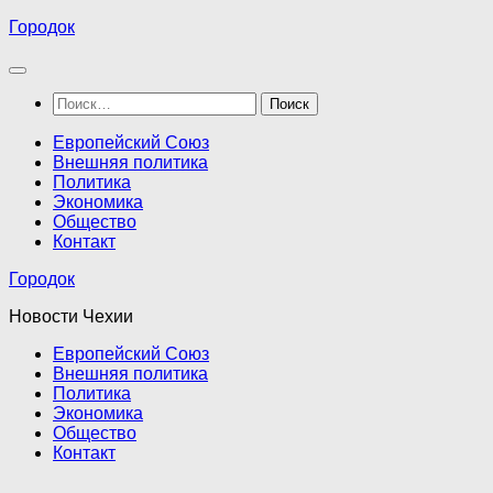
Перейти
Городок
к
содержимому
Найти:
Европейский Союз
Внешняя политика
Политика
Экономика
Общество
Контакт
Городок
Новости Чехии
Европейский Союз
Внешняя политика
Политика
Экономика
Общество
Контакт