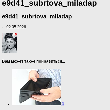
e9d41_subrtova_miladap
e9d41_subrtova_miladap
-
·
02.05.2026
Вам может также понравиться...
0