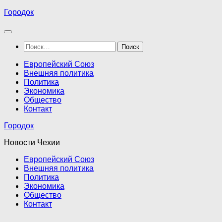
Перейти
Городок
к
содержимому
Найти:
Европейский Союз
Внешняя политика
Политика
Экономика
Общество
Контакт
Городок
Новости Чехии
Европейский Союз
Внешняя политика
Политика
Экономика
Общество
Контакт