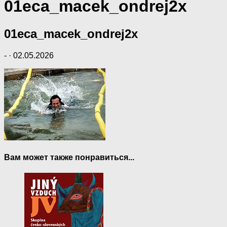
01eca_macek_ondrej2x
01eca_macek_ondrej2x
-
·
02.05.2026
Вам может также понравиться...