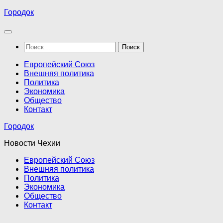
Перейти
Городок
к
содержимому
Найти:
Европейский Союз
Внешняя политика
Политика
Экономика
Общество
Контакт
Городок
Новости Чехии
Европейский Союз
Внешняя политика
Политика
Экономика
Общество
Контакт